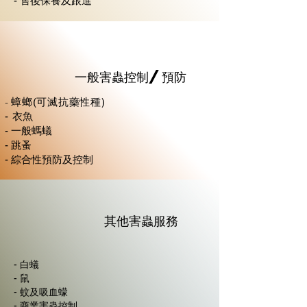
- 售後保養及跟進
一般害蟲控制/預防
-
蟑螂(可滅抗藥性種)
-
衣魚
- 一般螞蟻
- 跳蚤
- 綜合性預防及控制
其他害蟲服務
- 白蟻
- 鼠
- 蚊及吸血蠓
- 商業
害蟲控制