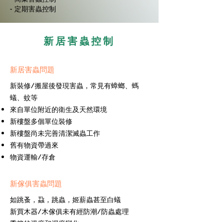
- 定期害蟲控制
新居害蟲控制
新居害蟲問題
新裝修/搬屋後發現害蟲，常見有蟑螂、螞
蟻、蚊等
來自單位附近的衛生及天然環境
新樓盤多個單位裝修
新樓盤尚未完善清潔滅蟲工作
舊有物資帶過來
物資運輸/存倉
新傢俱害蟲問題
如跳蚤，蝨，跳蟲，姬薪蟲甚至白蟻
新買木器/木傢俱未有經防潮/防蟲處理