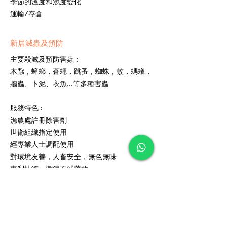
季節的溫度和濕度變化
運輸/存倉
新居滅蟲及預防
​主要殺滅及預防害蟲 :
木蝨，蟑螂，蒼蠅，跳蚤，蜘蛛，蚊，螞蟻，
牆蟲、卜泥、衣魚...等多種害蟲
服務特色 :
漁農處註冊除害劑
世衛組織指定使用
經專業人士調配使用
對環境友善，人畜安全，無色無味
專利技術，潮濕不減藥效
滯留性及傳播性強，長效持續防治
設有公司保養，免費上門檢查及跟進