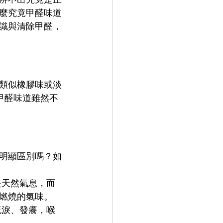
麼究竟甲醛味道
識與清除甲醛，
類似橡膠味或淡
甲醛味道雖然不
明顯區別嗎？如
是天然氣息，而
燃燒的氣味。
流淚、發癢，喉