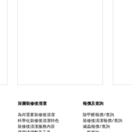
油漆甲醛多久揮發？如何去除
甲醛
油漆中的甲醛？
響？
深層裝修後清潔
報價​及查詢
新居入伙或翻新牆身，總是伴隨著
迎接
為何需要裝修後清潔
除甲醛報價​/查詢
科學化裝修後清潔特色
裝修後清潔報價​/查詢
一陣濃烈刺鼻的氣味。許多人以為
期待
裝修後清潔服務內容
滅蟲報價​/查詢
只要等「油漆味」散去便代表安
寶出