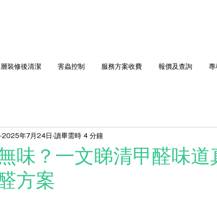
深層裝修後清潔
害蟲控制
服務方案收費
報價​及查詢
專
2025年7月24日
讀畢需時 4 分鐘
無味？一文睇清甲醛味道
醛方案