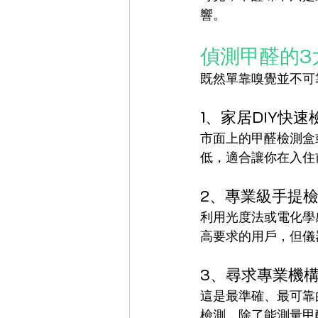
響。
偵測甲醛的3
既然單靠嗅覺並不可
1、家居DIY快速
市面上的甲醛檢測盒
低，適合讓你在入住
2、專業級手提
利用光度法或電化學
高要求的用戶，但儀
3、尋求專業機
這是最準確、最可靠
檢測，除了能測量甲