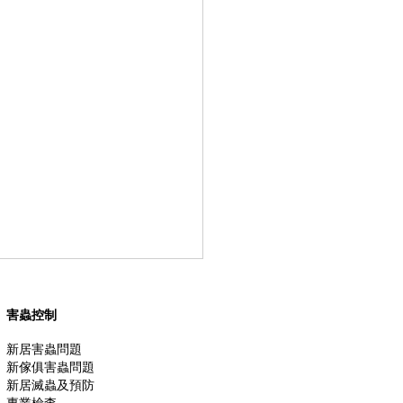
對嬰兒和孕婦有什麼影
害蟲控制
新生命的到來，是每個家庭最
新居害蟲問題
新傢俱害蟲問題
的喜事。許多準父母都會在寶
新居滅蟲及預防
生前，為家居進行翻新裝修或
專業檢查