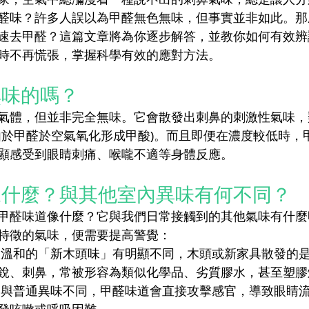
醛味？許多人誤以為甲醛無色無味，但事實並非如此。那
速去甲醛？這篇文章將為你逐步解答，並教你如何有效辨
時不再慌張，掌握科學有效的應對方法。
無味的嗎？
氣體，但並非完全無味。它會散發出刺鼻的刺激性氣味，
由於甲醛於空氣氧化形成甲酸)。而且即便在濃度較低時，
顯感受到眼睛刺痛、喉嚨不適等身體反應。
像什麼？與其他室內異味有何不同？
甲醛味道像什麼？它與我們日常接觸到的其他氣味有什麼
特徵的氣味，便需要提高警覺：
跟溫和的「新木頭味」有明顯不同，木頭或新家具散發的
銳、刺鼻，常被形容為類似化學品、劣質膠水，甚至塑膠
 與普通異味不同，甲醛味道會直接攻擊感官，導致眼睛