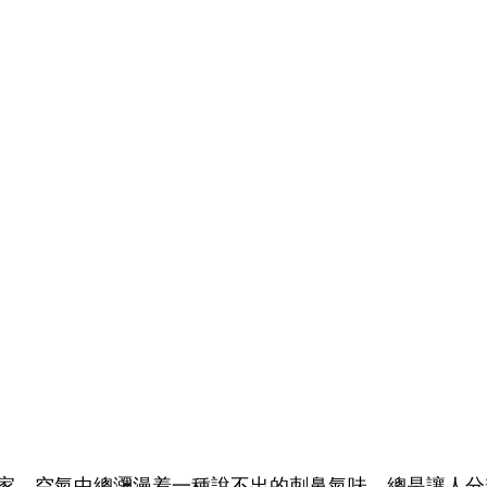
家，空氣中總瀰漫着一種說不出的刺鼻氣味，總是讓人分