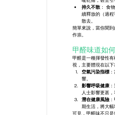
嚨乾痛，甚至引
持久不散
： 食
續釋放的（過程
散去。
簡單來說，當你聞到
作祟。
甲醛味道如
甲醛是一種揮發性有
視，主要體現在以下
空氣污染指標
：
響。
影響呼吸健康
：
人士影響更甚，
潛在健康風險
：
期生活，將大幅
可見，甲醛味不只是