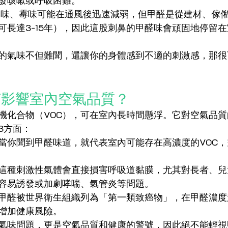
發咳嗽或呼吸困難。
物味、霉味可能在通風後迅速減弱，但甲醛是從建材、傢
可長達3-15年），因此這股刺鼻的甲醛味會頑固地停留
的氣味不但難聞，還讓你的身體感到不適的刺激感，那很
何影響室內空氣品質？
機化合物（VOC），可在室內長時間懸浮。它對空氣品
3方面：
當你聞到甲醛味道，就代表室內可能存在高濃度的VOC
這種刺激性氣體會直接損害呼吸道黏膜，尤其對長者、兒
容易誘發或加劇哮喘、氣管炎等問題。
甲醛被世界衛生組織列為「第一類致癌物」，在甲醛濃度
增加健康風險。
氣味問題，更是空氣品質和健康的警號，因此絕不能輕視