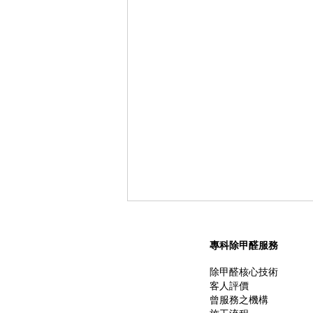
吸入甲醛有什麼症狀？甲醛超
標、過敏中毒症狀和緩解方法
專科除甲醛服務
搬入新居或添置新傢俬本是一件值
除甲醛核心技術
客人評價
得高興的事，但如果您或家人經常
曾服務之機構
無故感到頭暈、咳嗽、甚至皮膚痕