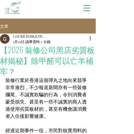
文章
GAURICE(HK)LTD .
1月21日
讀畢需時 2 分鐘
【2026 裝修公司黑店劣質板
材揭秘】除甲醛可以亡羊補
牢？
裝修行業於香港這個彈丸之地向來競爭
非常激烈，不少報道新聞亦有一些裝修
爛尾、不誠實欺騙的行為，令到消費者
蒙受損失。甚至有一些不誠實的商人透
過使用劣質板材的，甚至有機會讓消費
者入住後影響健康。
經過近期事件一役，市民對核實用料的