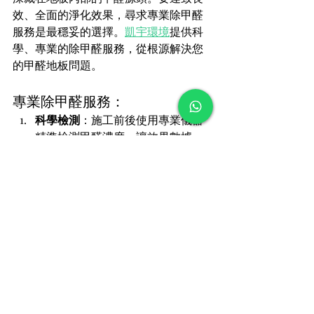
效、全面的淨化效果，尋求專業除甲醛
服務是最穩妥的選擇。
凱宇環境
提供科
學、專業的除甲醛服務，從根源解決您
的甲醛地板問題。
專業除甲醛服務：
科學檢測
：施工前後使用專業儀器
精準檢測甲醛濃度，讓效果數據
化、看得見。
針對性方案
：能根據您的地板材質
（木地板或塑膠地板）和污染程
度，制定最適合的施工方案。
安全藥劑
：使用對人體、寵物安
全，且不損傷地板材質的專業級藥
劑。
長效技術
：除了清除已釋放的甲醛，更
會使用觸媒等長效技術，在地板表面形
成保護層，持續分解後續釋放的甲醛。